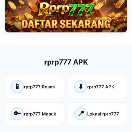
rprp777 APK
📱
⬇️
rprp777 Resmi
rprp777 APK
🔑
📍
rprp777 Masuk
Lokasi rprp777