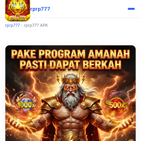
rprp777
rprp777
›
rprp777 APK