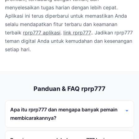
menyelesaikan tugas harian dengan lebih cepat.
Aplikasi ini terus diperbarui untuk memastikan Anda
selalu mendapatkan fitur terbaru dan keamanan
terbaik
rprp777 aplikasi
.
link rprp777
.. Jadikan rprp777
teman digital Anda untuk kemudahan dan kesenangan
setiap hari.
Panduan & FAQ rprp777
Apa itu rprp777 dan mengapa banyak pemain
membicarakannya?