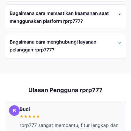
Bagaimana cara memastikan keamanan saat
menggunakan platform rprp777?
Bagaimana cara menghubungi layanan
pelanggan rprp777?
Ulasan Pengguna rprp777
Budi
B
★
★
★
★
★
rprp777 sangat membantu, fitur lengkap dan